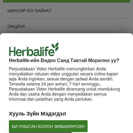
ШИНЭЭР ЮУ БАЙНА?
ОНЦЛОХ
ХАМГИЙН ИХ ҮЗСЭН
Суваг Сонгох
Herbalife-ийн Видео Санд Тавтай Морилно уу?
КОМПАНИЙН ТУХАЙ
Perpustakaan Video Herbalife memungkinkan Anda
menyaksikan ratusan video unggulan secara online kapan
saja Anda inginkan, sesuai dengan jadwal Anda sendiri.
БИЗНЕС
Tersedia selama 24 jam sehari, 7 hari seminggu,
Perpustakaan Video Herbalife dirancang untuk mendukung
Anda dan usaha Anda dengan menyediakan semua
БРЭНД БОЛОН ИВЭЭН ТЭТГЭЛТ
informasi dan pelatihan yang Anda perlukan.
Хууль Зүйн Мэдэгдэл
ХУВИЙН ХӨГЖИЛ
БИ УНШСАН БОЛОН ЗӨВШӨӨРСӨН
HERBALIFE -ИЙН АРГА ХЭМЖЭЭНҮҮД