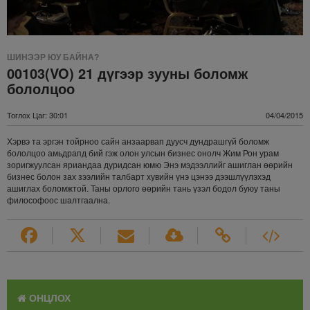
ШИНЭЭР ЮУ БАЙНА?
00103(VO) 21 дүгээр зууны боломж
бололцоо
Тоглох Цаг: 30:01
04/04/2015
Хэрвэ та эргэн тойрноо сайн анзаарвап дуусч дундрашгүй боломж
бололцоо амьдрапд бий гэж олон улсын бизнес онолч Жим Рон урам
зоригжуулсан яриандаа дуридсан юмю Энэ мэдээллийг ашиглан өөрийн
бизнес болон зах зээлийн талбарт хувийн үнэ цэнээ дээшлүүлэхэд
ашиглах боломжтой. Таны орлого өөрийн тань үзэл бодол буюу таны
философоос шалтгаална.
ОНЦЛОХ