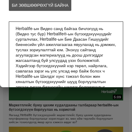
БИ ЗӨВШӨӨРӨХГҮЙ БАЙНА
ВЕБИНАР
БИЗНЕС
Бүгдийг Харах
Herbalife-ын Видео санд байгаа бичлэгүүд нь
(Видео тус бүр) Herbalife®-ын бүтээгдэхүүнүүдийг
сурталчлах, Herbalife-ын Бие Даасан Гишүүдийг
биенесийн үйл ажиллагаагаа явуулахад нь дэмжих,
туслах зориулалттай юм. Энэхүү сайтанд
агуулагдсан материалууд нь доош дэлгэгддэг
жагсаалтанд буй улсуудад үзэх боломжтой.
Хэдийгээр бүтээгдэхүүний нэр төрөл, найрлага,
савлагаа зэрэг нь улс улсад өөр байж болох ч
Herbalife-ын Шилдэг хүнс тэжээл болон жин
хяналтын бүтээгдэхүүнийг шууд борлуулалтын
аргаах түгээх бизнесийн шилдэг боломжуудыг
санал болгох замаар Хүмүүсийн амьдралыг илүү
сайхан руу нь өөрчлөх зорилго бүх газар ижилхэн
5:09
юм.
Mаркетплейс буюу цахим худалдааны талбараар herbalife-ын
бүтээгдэхүүн борлуулах нь хориотой
Бичлэгүүд Маркетингийн төлөвлөгөөний өөр өөр
Яагаад Herbalife бүтээгдэхүүнийг маркетплейс буюу цахим худалдааны
шатлалтын, өөр улс орны зарим Herbalife-ын Бие
платформоор борлуулахыг хориглодог вэ, мөн ийм төрлийн борлуулалт
Даасан Гишүүдийн борлуулалтын дүн, орлогын
хийсэн тохиолдолд ямар арга хэмжээ авдаг вэ?
туршлагыг агуулсан байж болох ч эдгээр нь жишээ
бөгөөд Энэ нь таны олох орлогын баталгаа биш