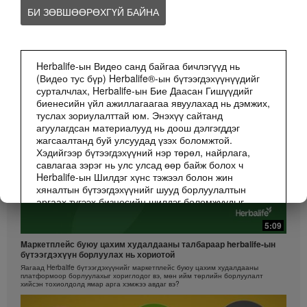
БИ ЗӨВШӨӨРӨХГҮЙ БАЙНА
ВЕБИНАР
БИЗНЕС
Бүгдийг Харах
Herbalife-ын Видео санд байгаа бичлэгүүд нь
(Видео тус бүр) Herbalife®-ын бүтээгдэхүүнүүдийг
сурталчлах, Herbalife-ын Бие Даасан Гишүүдийг
биенесийн үйл ажиллагаагаа явуулахад нь дэмжих,
туслах зориулалттай юм. Энэхүү сайтанд
агуулагдсан материалууд нь доош дэлгэгддэг
жагсаалтанд буй улсуудад үзэх боломжтой.
Хэдийгээр бүтээгдэхүүний нэр төрөл, найрлага,
савлагаа зэрэг нь улс улсад өөр байж болох ч
Herbalife-ын Шилдэг хүнс тэжээл болон жин
хяналтын бүтээгдэхүүнийг шууд борлуулалтын
аргаах түгээх бизнесийн шилдэг боломжуудыг
санал болгох замаар Хүмүүсийн амьдралыг илүү
сайхан руу нь өөрчлөх зорилго бүх газар ижилхэн
5:09
юм.
Mаркетплейс буюу цахим худалдааны талбараар herbalife-ын
бүтээгдэхүүн борлуулах нь хориотой
Бичлэгүүд Маркетингийн төлөвлөгөөний өөр өөр
Яагаад Herbalife бүтээгдэхүүнийг маркетплейс буюу цахим худалдааны
шатлалтын, өөр улс орны зарим Herbalife-ын Бие
платформоор борлуулахыг хориглодог вэ, мөн ийм төрлийн борлуулалт
Даасан Гишүүдийн борлуулалтын дүн, орлогын
хийсэн тохиолдолд ямар арга хэмжээ авдаг вэ?
туршлагыг агуулсан байж болох ч эдгээр нь жишээ
бөгөөд Энэ нь таны олох орлогын баталгаа биш