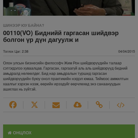
ШИНЭЭР ЮУ БАЙНА?
00110(VO) Биднийй гаргасан шийдвэр
болгон үр дүн дагуулж и
Тоглох Цаг: 2:38
04/04/2015
Олон улсын бизнесийн философч Жим Рон шийдвэрүүдийн талаар
сэтгэгдэлээ хуваалцав. Гаргасан, гаргаагүй аль аль шийдвэрүүд бидний
амьдралд нөлөөлдөг. Бид нар амьдралын туршид гаргасан
шийдвэрүүдийн буюу онол практикийн нэгдэл юмаа. Тиймээс амжилтын
хаалгыг хэрхэн нээж, өөрийн ирээдүйг өөрчлөхөд энэ санаануудын
ашиглах нь зүйтэй.
ОНЦЛОХ