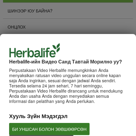
ШИНЭЭР ЮУ БАЙНА?
ОНЦЛОХ
ХАМГИЙН ИХ ҮЗСЭН
Суваг Сонгох
Herbalife-ийн Видео Санд Тавтай Морилно уу?
КОМПАНИЙН ТУХАЙ
Perpustakaan Video Herbalife memungkinkan Anda
menyaksikan ratusan video unggulan secara online kapan
saja Anda inginkan, sesuai dengan jadwal Anda sendiri.
БИЗНЕС
Tersedia selama 24 jam sehari, 7 hari seminggu,
Perpustakaan Video Herbalife dirancang untuk mendukung
Anda dan usaha Anda dengan menyediakan semua
БРЭНД БОЛОН ИВЭЭН ТЭТГЭЛТ
informasi dan pelatihan yang Anda perlukan.
Хууль Зүйн Мэдэгдэл
ХУВИЙН ХӨГЖИЛ
БИ УНШСАН БОЛОН ЗӨВШӨӨРСӨН
HERBALIFE -ИЙН АРГА ХЭМЖЭЭНҮҮД