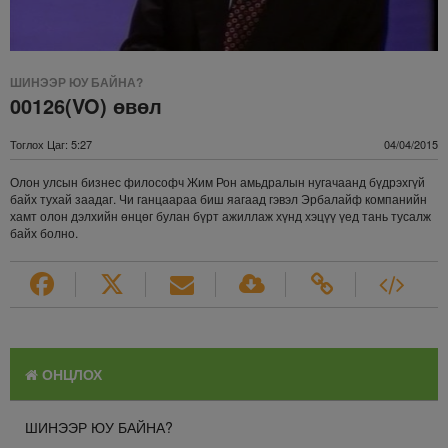
ШИНЭЭР ЮУ БАЙНА?
00126(VO) өвөл
Тоглох Цаг: 5:27
04/04/2015
Олон улсын бизнес философч Жим Рон амьдралын нугачаанд бүдрэхгүй
байх тухай заадаг. Чи ганцаараа биш яагаад гэвэл Эрбалайф компанийн
хамт олон дэлхийн өнцөг булан бүрт ажиллаж хүнд хэцүү үед тань тусалж
байх болно.
ОНЦЛОХ
ШИНЭЭР ЮУ БАЙНА?