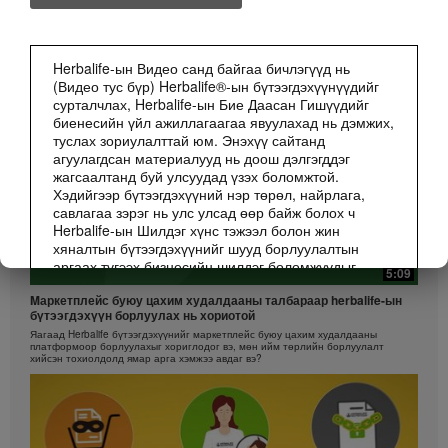
БИЗНЕС
Бүгдийг Харах
Herbalife-ын Видео санд байгаа бичлэгүүд нь
(Видео тус бүр) Herbalife®-ын бүтээгдэхүүнүүдийг
сурталчлах, Herbalife-ын Бие Даасан Гишүүдийг
биенесийн үйл ажиллагаагаа явуулахад нь дэмжих,
туслах зориулалттай юм. Энэхүү сайтанд
агуулагдсан материалууд нь доош дэлгэгддэг
жагсаалтанд буй улсуудад үзэх боломжтой.
Хэдийгээр бүтээгдэхүүний нэр төрөл, найрлага,
савлагаа зэрэг нь улс улсад өөр байж болох ч
Herbalife-ын Шилдэг хүнс тэжээл болон жин
хяналтын бүтээгдэхүүнийг шууд борлуулалтын
аргаах түгээх бизнесийн шилдэг боломжуудыг
5:09
санал болгох замаар Хүмүүсийн амьдралыг илүү
Mаркетплейс буюу цахим худалдааны талбараар herbalife-ын
сайхан руу нь өөрчлөх зорилго бүх газар ижилхэн
бүтээгдэхүүн борлуулах нь хориотой
юм.
Яагаад Herbalife бүтээгдэхүүнийг маркетплейс буюу цахим худалдааны
Бичлэгүүд Маркетингийн төлөвлөгөөний өөр өөр
платформоор борлуулахыг хориглодог вэ, мөн ийм төрлийн борлуулалт
хийсэн тохиолдолд ямар арга хэмжээ авдаг вэ?
шатлалтын, өөр улс орны зарим Herbalife-ын Бие
Даасан Гишүүдийн борлуулалтын дүн, орлогын
туршлагыг агуулсан байж болох ч эдгээр нь жишээ
бөгөөд Энэ нь таны олох орлогын баталгаа биш
юм. Хувь хүн бүрийн орлогын хэмжээ, үр дүн нь