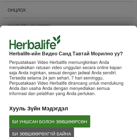
ОНЦЛОХ
ХАМГИЙН ИХ ҮЗСЭН
Суваг Сонгох
КОМПАНИЙН ТУХАЙ
Herbalife-ийн Видео Санд Тавтай Морилно уу?
Perpustakaan Video Herbalife memungkinkan Anda
БИЗНЕС
menyaksikan ratusan video unggulan secara online kapan
saja Anda inginkan, sesuai dengan jadwal Anda sendiri.
Tersedia selama 24 jam sehari, 7 hari seminggu,
Perpustakaan Video Herbalife dirancang untuk mendukung
БРЭНД БОЛОН ИВЭЭН ТЭТГЭЛТ
Anda dan usaha Anda dengan menyediakan semua
informasi dan pelatihan yang Anda perlukan.
ХУВИЙН ХӨГЖИЛ
Хууль Зүйн Мэдэгдэл
HERBALIFE -ИЙН АРГА ХЭМЖЭЭНҮҮД
БИ УНШСАН БОЛОН ЗӨВШӨӨРСӨН
ВЕБИНАР
БИ ЗӨВШӨӨРӨХГҮЙ БАЙНА