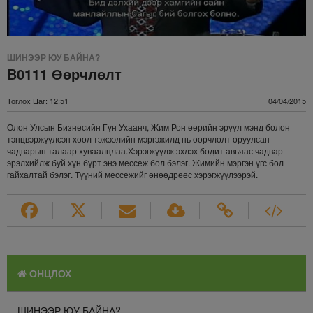
ШИНЭЭР ЮУ БАЙНА?
B0111 Өөрчлөлт
Тоглох Цаг: 12:51
04/04/2015
Олон Улсын Бизнесийн Гүн Ухаанч, Жим Рон өөрийн эрүүл мэнд болон
тэнцвэржүүлсэн хоол тэжээлийн мэргэжилд нь өөрчлөлт оруулсан
чадварын талаар хуваалцлаа.Хэрэгжүүлж эхлэх бодит авьяас чадвар
эрэлхийлж буй хүн бүрт энэ мессеж бол бэлэг. Жимийн мэргэн үгс бол
гайхалтай бэлэг. Түүний мессежийг өнөөдрөөс хэрэгжүүлээрэй.
ОНЦЛОХ
ШИНЭЭР ЮУ БАЙНА?