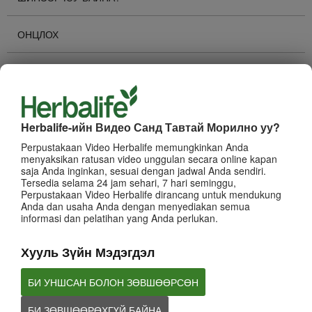
ОНЦЛОХ
ХАМГИЙН ИХ ҮЗСЭН
Суваг Сонгох
Herbalife-ийн Видео Санд Тавтай Морилно уу?
КОМПАНИЙН ТУХАЙ
Perpustakaan Video Herbalife memungkinkan Anda
menyaksikan ratusan video unggulan secara online kapan
БИЗНЕС
saja Anda inginkan, sesuai dengan jadwal Anda sendiri.
Tersedia selama 24 jam sehari, 7 hari seminggu,
Perpustakaan Video Herbalife dirancang untuk mendukung
БРЭНД БОЛОН ИВЭЭН ТЭТГЭЛТ
Anda dan usaha Anda dengan menyediakan semua
informasi dan pelatihan yang Anda perlukan.
ХУВИЙН ХӨГЖИЛ
Хууль Зүйн Мэдэгдэл
HERBALIFE -ИЙН АРГА ХЭМЖЭЭНҮҮД
БИ УНШСАН БОЛОН ЗӨВШӨӨРСӨН
БИ ЗӨВШӨӨРӨХГҮЙ БАЙНА
ВЕБИНАР