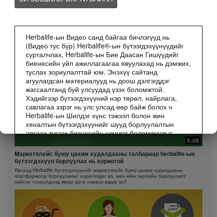
БИЗНЕС
Бүгдийг Харах
Herbalife-ын Видео санд байгаа бичлэгүүд нь
(Видео тус бүр) Herbalife®-ын бүтээгдэхүүнүүдийг
сурталчлах, Herbalife-ын Бие Даасан Гишүүдийг
биенесийн үйл ажиллагаагаа явуулахад нь дэмжих,
туслах зориулалттай юм. Энэхүү сайтанд
агуулагдсан материалууд нь доош дэлгэгддэг
жагсаалтанд буй улсуудад үзэх боломжтой.
Хэдийгээр бүтээгдэхүүний нэр төрөл, найрлага,
савлагаа зэрэг нь улс улсад өөр байж болох ч
Herbalife-ын Шилдэг хүнс тэжээл болон жин
хяналтын бүтээгдэхүүнийг шууд борлуулалтын
аргаах түгээх бизнесийн шилдэг боломжуудыг
5:09
санал болгох замаар Хүмүүсийн амьдралыг илүү
сайхан руу нь өөрчлөх зорилго бүх газар ижилхэн
Mаркетплейс буюу цахим худалдааны талбараар herbalife-ын
юм.
бүтээгдэхүүн борлуулах нь хориотой
Яагаад Herbalife бүтээгдэхүүнийг маркетплейс буюу цахим худалдааны
Бичлэгүүд Маркетингийн төлөвлөгөөний өөр өөр
платформоор борлуулахыг хориглодог вэ, мөн ийм төрлийн борлуулалт
шатлалтын, өөр улс орны зарим Herbalife-ын Бие
хийсэн тохиолдолд ямар арга хэмжээ авдаг вэ?
Даасан Гишүүдийн борлуулалтын дүн, орлогын
туршлагыг агуулсан байж болох ч эдгээр нь жишээ
бөгөөд Энэ нь таны олох орлогын баталгаа биш
юм. Хувь хүн бүрийн орлогын хэмжээ, үр дүн нь