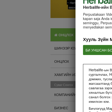
Herbalife-ийн
Perpustakaan Vid
kapan saja Anda i
seminggu, Perpus
menyediakan semu
ОНЦЛОХ
Хууль Зүйн 
ШИНЭЭР ЮУ БАЙНА?
БИ УНШСАН Б
ОНЦЛОХ
Herbalife-ын 
сурталчлах, H
ХАМГИЙН ИХ ҮЗСЭН
дэмжих, тусла
жагсаалтанд б
Суваг Сонгох
савлагаа зэрэ
хяналтын бүт
КОМПАНИЙН ТУХАЙ
санал болгох 
ижилхэн юм.
БИЗНЕС
Бичлэгүүд Мар