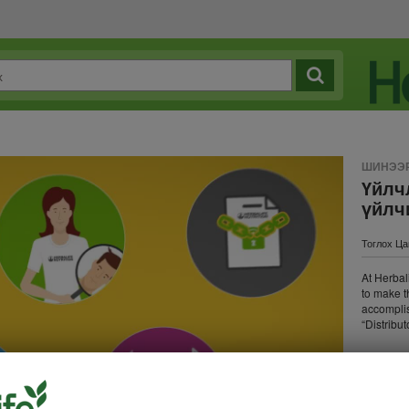
ШИНЭЭР
Үйлч
үйлч
Тоглох Цаг
At Herbali
to make t
accomplis
“Distribut