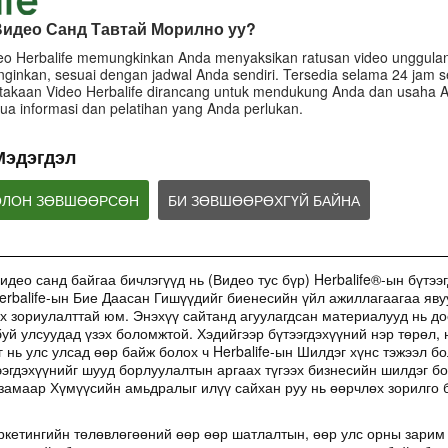
 Видео Санд Тавтай Морилно уу?
eo Herbalife memungkinkan Anda menyaksikan ratusan video unggulan
nginkan, sesuai dengan jadwal Anda sendiri. Tersedia selama 24 jam se
takaan Video Herbalife dirancang untuk mendukung Anda dan usaha 
a informasi dan pelatihan yang Anda perlukan.
БИЗНЕС
Мэдэгдэл
ОЛОН ЗӨВШӨӨРСӨН
БИ ЗӨВШӨӨРӨХГҮЙ БАЙНА
7:03
5:09
Үйлчлүүлэгчид үзүүлэх
Спонсорлолт
Mаркетплейс буюу цахим
Видео санд байгаа бичлэгүүд нь (Видео тус бүр) Herbalife®-ын бүтээ
үйлчилгээ
худалдааны талбараар
Спонсор ба түүний 
erbalife-ын Бие Даасан Гишүүдийг биенесийн үйл ажиллагаагаа яву
herbalife-ын бүтээгдэхүүн
багийн Бие Даасан
Herbalife нь зоригтой боловч
х зориулалттай юм. Энэхүү сайтанд агуулагдсан материалууд нь до
хоорондын харилца
борлуулах нь хориотой
маш энгийн зорилготой. Бид
Herbalife-ын Борлуу
уй улсуудад үзэх боломжтой. Хэдийгээр бүтээгдэхүүний нэр төрөл, 
үзүүлж буй үйлчилгээнийхээ
Яагаад Herbalife бүтээгдэхүүнийг
Маркетингийн Төлө
давуу талуудад тулгуурлаж
г нь улс улсад өөр байж болох ч Herbalife-ын Шилдэг хүнс тэжээл б
маркетплейс буюу цахим
үндэс суурь болдог.
энэхүү зорилгодоо хүрдэг.
худалдааны платформоор
ээгдэхүүнийг шууд борлуулалтын аргаах түгээх бизнесийн шилдэг б
борлуулахыг хориглодог вэ, мөн
замаар Хүмүүсийн амьдралыг илүү сайхан руу нь өөрчлөх зорилго б
ийм төрлийн борлуулалт хийсэн
тохиолдолд ямар арга хэмжээ
авдаг вэ?
кетингийн төлөвлөгөөний өөр өөр шатлалтын, өөр улс орны зарим 