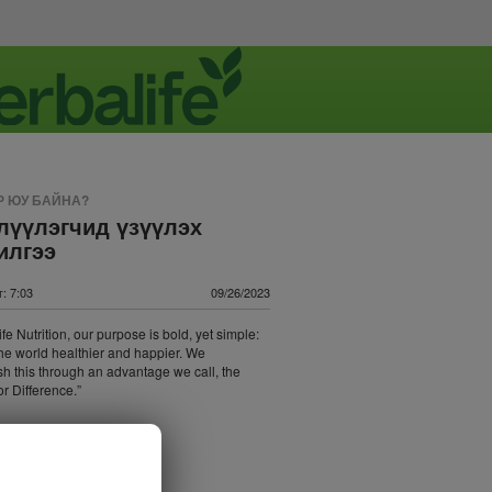
 ЮУ БАЙНА?
лүүлэгчид үзүүлэх
илгээ
: 7:03
09/26/2023
fe Nutrition, our purpose is bold, yet simple:
he world healthier and happier. We
h this through an advantage we call, the
or Difference.”